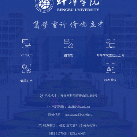
VPN入口
蚌埠学院微信公众号
图书馆
校友系统
蚌院心声
学校地址：
安徽省蚌埠市曹山路1866号
书记信箱：
shuji@bbc.edu.cn
院长信箱：
yuanzhang@bbc.edu.cn
联系电话：
0552-3177257（学校办公室）
0552-3177008（招生办公室）