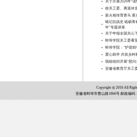
关于开展2026年“
校关工委、离退休党
薪火相传育青马 逐
铭记抗战史 砥砺青
年”专题讲座
关于申报全国关心
蚌埠学院关工委看
蚌埠学院：“护苗助
爱心助学 共筑乡村
我校组织开展“慰问
安徽省教育厅关工
Copyright ◎ 2016 All
安徽省蚌埠市曹山路1866号 邮政编码：2330