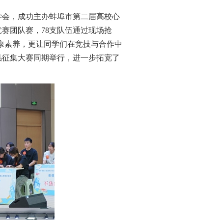
学会，
成功主
办蚌埠市第
二
届高校心
竞赛团队赛，
78支
队
伍通过现场抢
康素养，更让同学们在竞技与合作中
作品征集大赛同期举行，进一步拓宽了