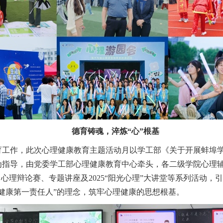
德育铸魂
，
淬炼
“心”根基
育工作，此次心理健康教育主题活动月以学工
部
《关于开展蚌埠
为指导，由党委学工部心理健康教育中心牵头，各二级学院心理
、
心理辩论赛、专题
讲座
及
2025“阳光心理”大讲堂等
系列
活动
，
引
健康第一责任人”的理念
，筑牢心理健康的思想根基。