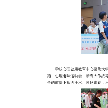
学校心理健康教育中心
聚焦大
跑，心理趣味运动会
、踏春大作战
全的前提下挥洒汗水、激扬青春，