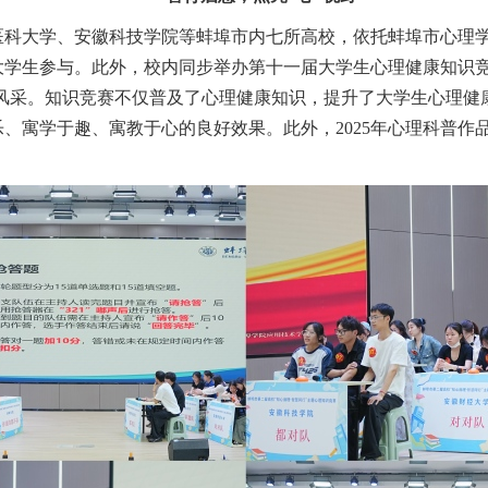
医科大学、安徽科技学院等蚌埠市内七所高校，依托蚌埠市心理
大学生参与
。此外，校内同步
举办第十
一
届大学生心理健康知识
风采。知识竞赛不仅普及了心理健康知识，提升了大学生心理健
乐、寓学于趣、寓教于心的良好效果。此外，
2025年心理科普