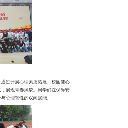
。
通过开展
心理素质拓展、
校园健心
法，展现青春风貌
。同学们在保障安
升与心理韧性的双向赋能。