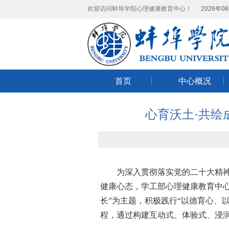
欢迎访问蚌埠学院心理健康教育中心！
2026年0
首页
中心概况
心育沃土·共
为深入贯彻落实党的二十大精
健康心态，学工部心理健康教育中
长”为主题，
积极践行
“以德育心、
程，通过构建互动式、体验式、浸