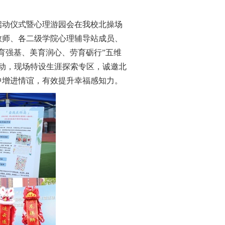
启动仪式暨心理游园会在
我校
北操场
教师、各二级学院心理辅导站成员、
育强基、美育润心、劳育砺行”五维
活动，现场特设生涯探索专区，诚邀北
中增进情谊，有效提升幸福感知力。