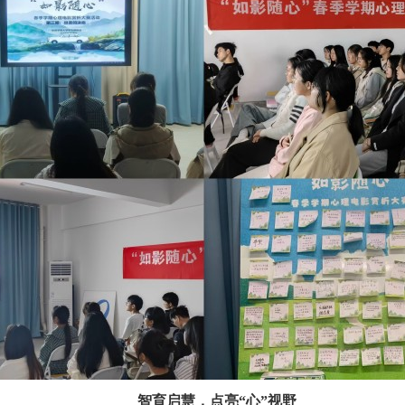
智育启慧
，
点亮
“心”
视野