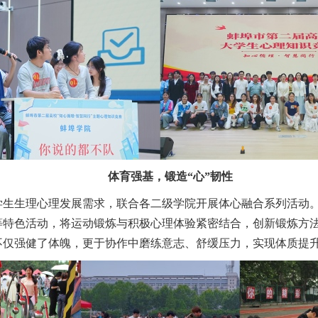
体育强基
，锻造“心”韧性
学生生理心理发展需求，
联合各二级学院开展
体心融合系列活动
等特色活动
，将运动锻炼与积极心理体验紧密结合，
创新锻炼方
不仅
强健
了
体魄
，更
于协作中磨练意志、舒缓压力，实现体质提