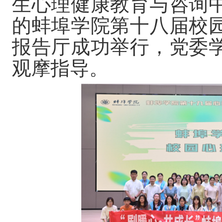
生
心理健康教育
与咨询
的蚌埠学院第十
八
届校
报告厅成功
举行，
党委
观摩指导
。